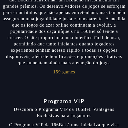
grandes prêmios. Os desenvolvedores de jogos se esforçam
para criar títulos que não apenas entretenham, mas também
assegurem uma jogabilidade justa e transparente. À medida
que os jogos de azar online continuam a evoluir, a
popularidade dos caça-níqueis no 166Bet só tende a
crescer. O site proporciona uma interface fácil de usar,
permitindo que tanto iniciantes quanto jogadores
experientes tenham acesso rápido a todas as opções
disponíveis, além de bonificações e promoções atrativas
que aumentam ainda mais a emoção do jogo.
159 games
Programa VIP
Descubra o Programa VIP da 166Bet: Vantagens
Exclusivas para Jogadores
O Programa VIP da 166Bet é uma iniciativa que visa