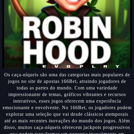
Os caça-níqueis são uma das categorias mais populares de
jogos no site de apostas 166Bet, atraindo jogadores de
todas as partes do mundo. Com uma variedade
impressionante de temas, gráficos vibrantes e recursos
interativos, esses jogos oferecem uma experiência
emocionante e envolvente. No 166Bet, os jogadores podem
explorar uma seleção que vai desde clássicos atemporais
até as mais recentes inovações do mundo dos jogos. Além
disso, muitos caça-níqueis oferecem jackpots progressivos
que podem transformar um pequeno investimento em