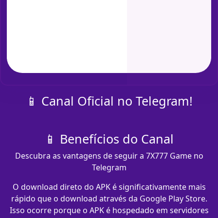
📱 Canal Oficial no Telegram!
📱 Benefícios do Canal
Descubra as vantagens de seguir a 7X777 Game no
Telegram
O download direto do APK é significativamente mais
rápido que o download através da Google Play Store.
Isso ocorre porque o APK é hospedado em servidores