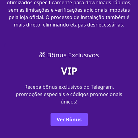
otimizados especificamente para downloads rápidos,
sem as limitações e verificações adicionais impostas
pela loja oficial. O processo de instalação também é
mais direto, eliminando etapas desnecessárias.
🎁 Bônus Exclusivos
VIP
Receba bônus exclusivos do Telegram,
promoções especiais e códigos promocionais
únicos!
Ver Bônus