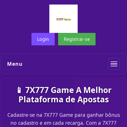
Login
Registrar-se
Menu
📱 7X777 Game A Melhor
Plataforma de Apostas
Cadastre-se na 7X777 Game para ganhar bônus
no cadastro e em cada recarga. Com a 7X777