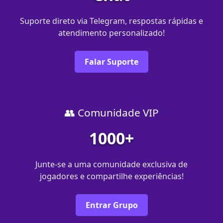
Suporte direto via Telegram, respostas rápidas e
atendimento personalizado!
Falar Suporte
👥 Comunidade VIP
1000+
Junte-se a uma comunidade exclusiva de
jogadores e compartilhe experiências!
Entrar Grupo