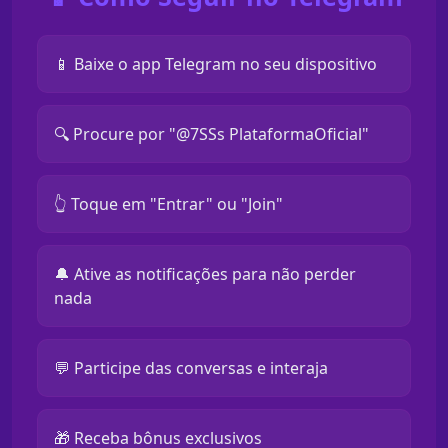
📱 Baixe o app Telegram no seu dispositivo
🔍 Procure por "@7SSs PlataformaOficial"
👆 Toque em "Entrar" ou "Join"
🔔 Ative as notificações para não perder
nada
💬 Participe das conversas e interaja
🎁 Receba bônus exclusivos