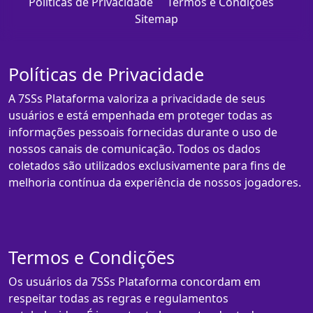
Políticas de Privacidade
Termos e Condições
Sitemap
Políticas de Privacidade
A 7SSs Plataforma valoriza a privacidade de seus
usuários e está empenhada em proteger todas as
informações pessoais fornecidas durante o uso de
nossos canais de comunicação. Todos os dados
coletados são utilizados exclusivamente para fins de
melhoria contínua da experiência de nossos jogadores.
Termos e Condições
Os usuários da 7SSs Plataforma concordam em
respeitar todas as regras e regulamentos