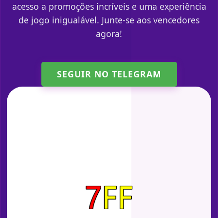
acesso a promoções incríveis e uma experiência
de jogo inigualável. Junte-se aos vencedores
agora!
SEGUIR NO TELEGRAM