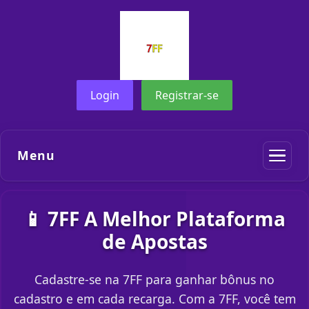
Login
Registrar-se
Menu
📱 7FF A Melhor Plataforma
de Apostas
Cadastre-se na 7FF para ganhar bônus no
cadastro e em cada recarga. Com a 7FF, você tem