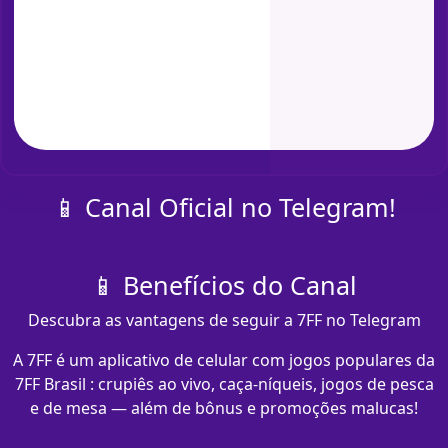
📱 Canal Oficial no Telegram!
📱 Benefícios do Canal
Descubra as vantagens de seguir a 7FF no Telegram
A 7FF é um aplicativo de celular com jogos populares da
7FF Brasil : crupiês ao vivo, caça-níqueis, jogos de pesca
e de mesa — além de bônus e promoções malucas!