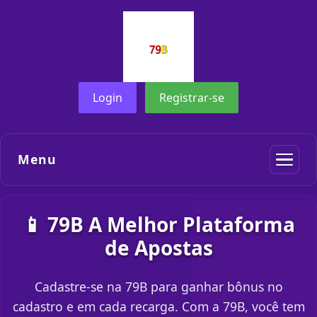
Login
Registrar-se
Menu
📱 79B A Melhor Plataforma
de Apostas
Cadastre-se na 79B para ganhar bônus no
cadastro e em cada recarga. Com a 79B, você tem