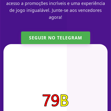
acesso a promoções incríveis e uma experiência
de jogo inigualável. Junte-se aos vencedores
agora!
SEGUIR NO TELEGRAM