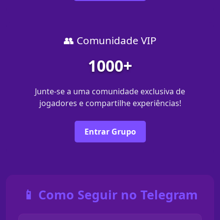
👥 Comunidade VIP
1000+
Junte-se a uma comunidade exclusiva de
jogadores e compartilhe experiências!
Entrar Grupo
📱 Como Seguir no Telegram