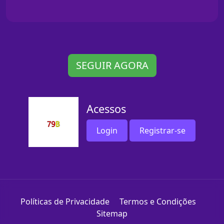
SEGUIR AGORA
Acessos
Login
Registrar-se
Políticas de Privacidade
Termos e Condições
Sitemap