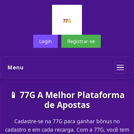
Login
Registrar-se
Menu
📱 77G A Melhor Plataforma
de Apostas
Cadastre-se na 77G para ganhar bônus no
cadastro e em cada recarga. Com a 77G, você tem