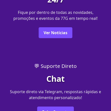
Fique por dentro de todas as novidades,
promoções e eventos da 77G em tempo real!
Ver Notícias
💬 Suporte Direto
Chat
Suporte direto via Telegram, respostas rápidas e
atendimento personalizado!