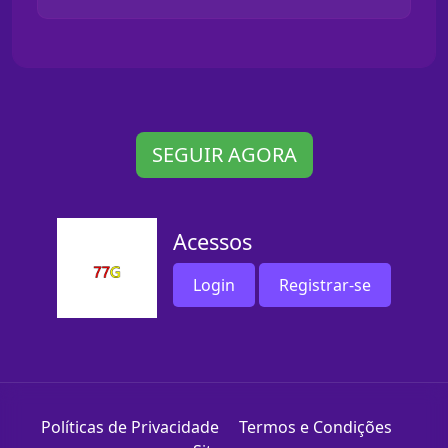
SEGUIR AGORA
Acessos
Login
Registrar-se
Políticas de Privacidade
Termos e Condições