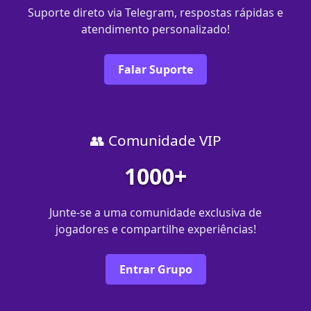
Suporte direto via Telegram, respostas rápidas e
atendimento personalizado!
Falar Suporte
👥 Comunidade VIP
1000+
Junte-se a uma comunidade exclusiva de
jogadores e compartilhe experiências!
Entrar Grupo