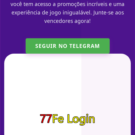
você tem acesso a promoções incríveis e uma
experiência de jogo inigualável. Junte-se aos
vencedores agora!
SEGUIR NO TELEGRAM