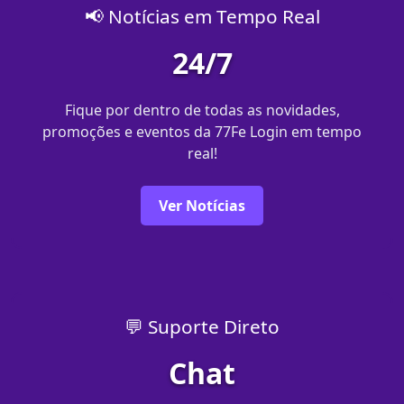
📢 Notícias em Tempo Real
24/7
Fique por dentro de todas as novidades,
promoções e eventos da 77Fe Login em tempo
real!
Ver Notícias
💬 Suporte Direto
Chat