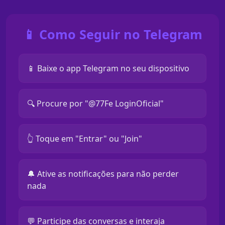
📱 Como Seguir no Telegram
📱 Baixe o app Telegram no seu dispositivo
🔍 Procure por "@77Fe LoginOficial"
👆 Toque em "Entrar" ou "Join"
🔔 Ative as notificações para não perder
nada
💬 Participe das conversas e interaja