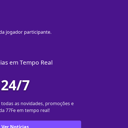
da jogador participante.
cias em Tempo Real
24/7
e todas as novidades, promoções e
da 77Fe em tempo real!
Ver Notícias