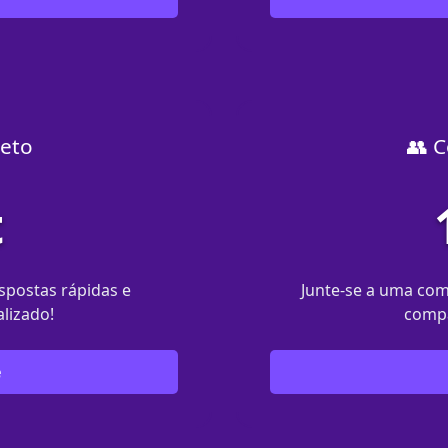
reto
👥 
t
espostas rápidas e
Junte-se a uma com
lizado!
compa
e