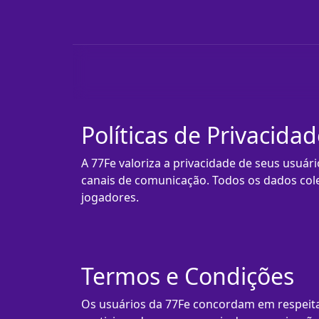
Políticas de Privacida
A 77Fe valoriza a privacidade de seus usuá
canais de comunicação. Todos os dados cole
jogadores.
Termos e Condições
Os usuários da 77Fe concordam em respeitar