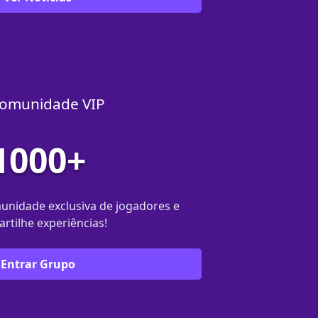
Comunidade VIP
1000+
unidade exclusiva de jogadores e
rtilhe experiências!
Entrar Grupo