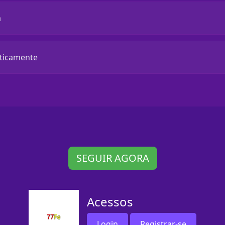
a
aticamente
SEGUIR AGORA
Acessos
Login
Registrar-se