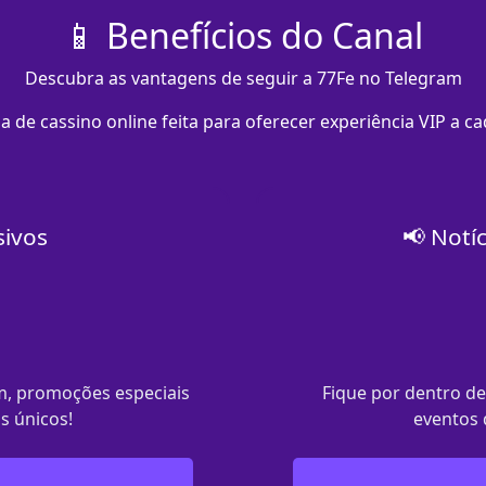
📱 Benefícios do Canal
Descubra as vantagens de seguir a 77Fe no Telegram
 de cassino online feita para oferecer experiência VIP a ca
sivos
📢 Notí
m, promoções especiais
Fique por dentro d
s únicos!
eventos 