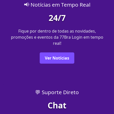
📢 Notícias em Tempo Real
24/7
Fique por dentro de todas as novidades,
promoções e eventos da 77Bra Login em tempo
real!
Ver Notícias
💬 Suporte Direto
Chat