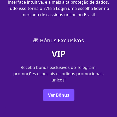
interface intuitiva, e a mais alta proteção de dados.
Tudo isso torna o 77Bra Login uma escolha líder no
mercado de cassinos online no Brasil.
🎁 Bônus Exclusivos
VIP
Receba bônus exclusivos do Telegram,
promoções especiais e códigos promocionais
únicos!
Ver Bônus