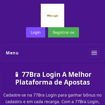
Login
Registrar-se
Menu
📱 77Bra Login A Melhor
Plataforma de Apostas
Cadastre-se na 77Bra Login para ganhar bônus no
cadastro e em cada recarga. Com a 77Bra Login,