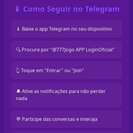
📱 Como Seguir no Telegram
📱 Baixe o app Telegram no seu dispositivo
🔍 Procure por "@777Jogo APP LoginOficial"
👆 Toque em "Entrar" ou "Join"
🔔 Ative as notificações para não perder
nada
💬 Participe das conversas e interaja