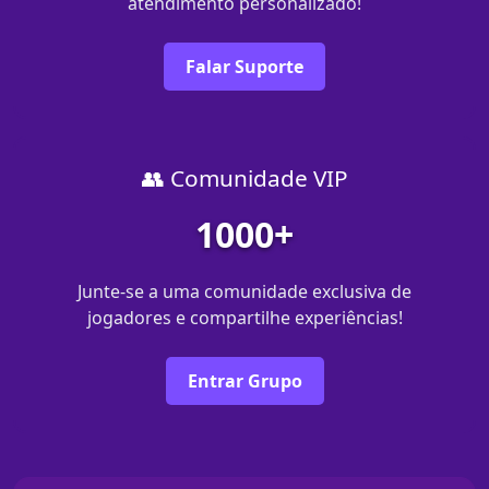
atendimento personalizado!
Falar Suporte
👥 Comunidade VIP
1000+
Junte-se a uma comunidade exclusiva de
jogadores e compartilhe experiências!
Entrar Grupo