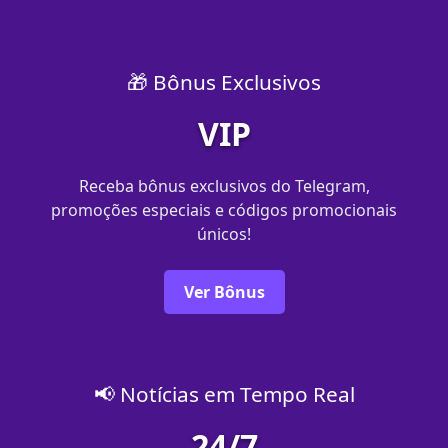
🎁 Bônus Exclusivos
VIP
Receba bônus exclusivos do Telegram,
promoções especiais e códigos promocionais
únicos!
Ver Bônus
📢 Notícias em Tempo Real
24/7