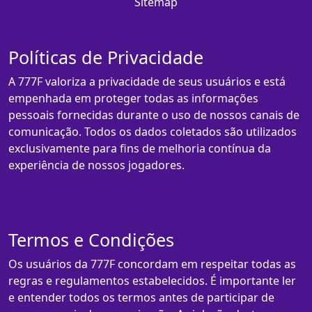
Sitemap
Políticas de Privacidade
A 777F valoriza a privacidade de seus usuários e está
empenhada em proteger todas as informações
pessoais fornecidas durante o uso de nossos canais de
comunicação. Todos os dados coletados são utilizados
exclusivamente para fins de melhoria contínua da
experiência de nossos jogadores.
Termos e Condições
Os usuários da 777F concordam em respeitar todas as
regras e regulamentos estabelecidos. É importante ler
e entender todos os termos antes de participar de