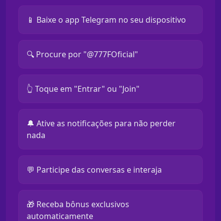
📱 Baixe o app Telegram no seu dispositivo
🔍 Procure por "@777FOficial"
👆 Toque em "Entrar" ou "Join"
🔔 Ative as notificações para não perder
nada
💬 Participe das conversas e interaja
🎁 Receba bônus exclusivos
automaticamente