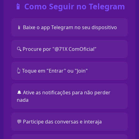
📱 Como Seguir no Telegram
📱 Baixe o app Telegram no seu dispositivo
🔍 Procure por "@71X ComOficial"
👆 Toque em "Entrar" ou "Join"
🔔 Ative as notificações para não perder
nada
💬 Participe das conversas e interaja