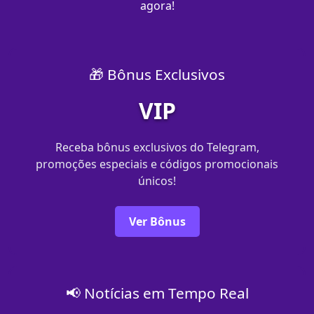
agora!
🎁 Bônus Exclusivos
VIP
Receba bônus exclusivos do Telegram,
promoções especiais e códigos promocionais
únicos!
Ver Bônus
📢 Notícias em Tempo Real