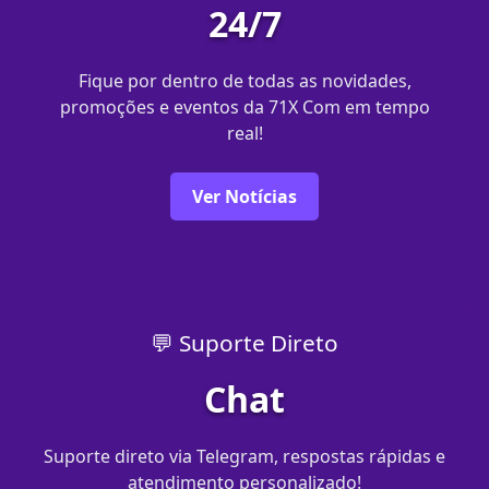
24/7
Fique por dentro de todas as novidades,
promoções e eventos da 71X Com em tempo
real!
Ver Notícias
💬 Suporte Direto
Chat
Suporte direto via Telegram, respostas rápidas e
atendimento personalizado!