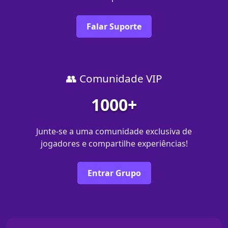
Falar Suporte
👥 Comunidade VIP
1000+
Junte-se a uma comunidade exclusiva de
jogadores e compartilhe experiências!
Entrar Grupo