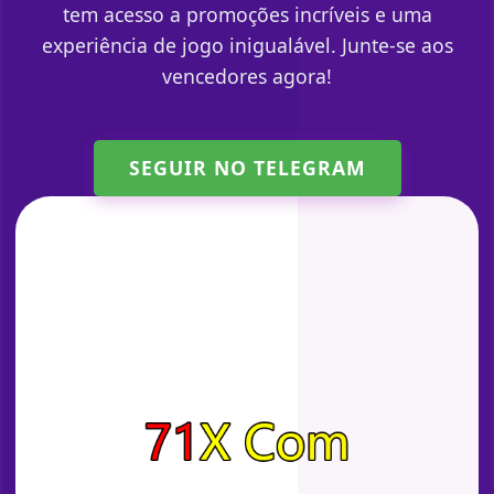
tem acesso a promoções incríveis e uma
experiência de jogo inigualável. Junte-se aos
vencedores agora!
SEGUIR NO TELEGRAM