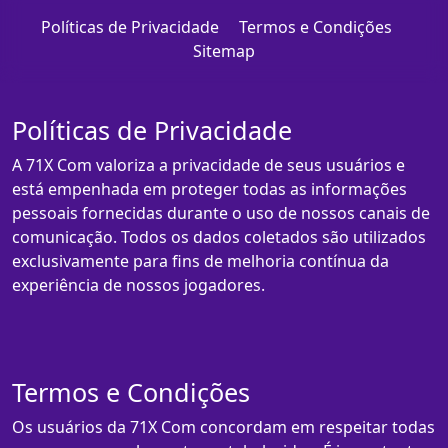
Políticas de Privacidade
Termos e Condições
Sitemap
Políticas de Privacidade
A 71X Com valoriza a privacidade de seus usuários e
está empenhada em proteger todas as informações
pessoais fornecidas durante o uso de nossos canais de
comunicação. Todos os dados coletados são utilizados
exclusivamente para fins de melhoria contínua da
experiência de nossos jogadores.
Termos e Condições
Os usuários da 71X Com concordam em respeitar todas