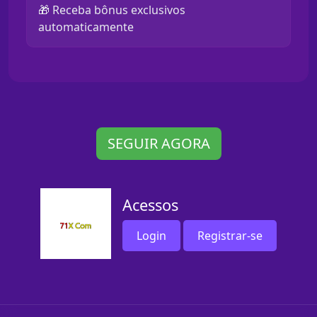
🎁 Receba bônus exclusivos
automaticamente
SEGUIR AGORA
Acessos
Login
Registrar-se