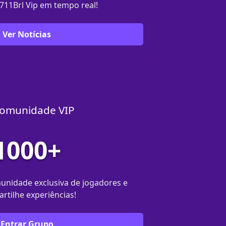
711Brl Vip em tempo real!
Ver Notícias
Comunidade VIP
1000+
unidade exclusiva de jogadores e
rtilhe experiências!
Entrar Grupo