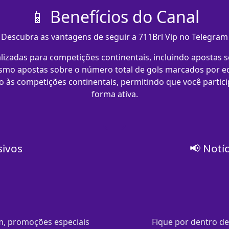
📱 Benefícios do Canal
Descubra as vantagens de seguir a 711Brl Vip no Telegram
lizadas para competições continentais, incluindo apostas s
esmo apostas sobre o número total de gols marcados por equ
s competições continentais, permitindo que você particip
forma ativa.
sivos
📢 Notí
m, promoções especiais
Fique por dentro d