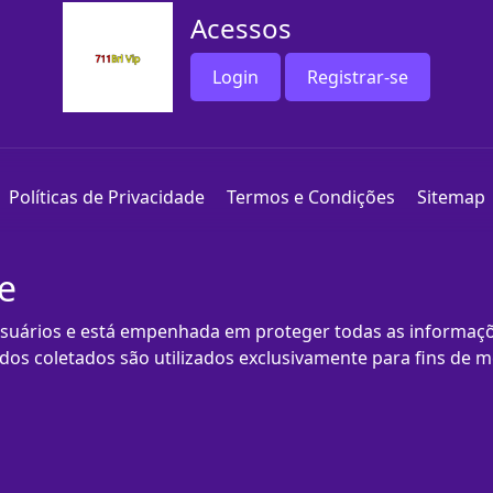
Acessos
Login
Registrar-se
Políticas de Privacidade
Termos e Condições
Sitemap
de
s usuários e está empenhada em proteger todas as informaç
os coletados são utilizados exclusivamente para fins de m