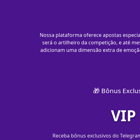
Nossa plataforma oferece apostas especia
será o artilheiro da competição, e até m
adicionam uma dimensão extra de emoção à
🎁 Bônus Exclu
VIP
Receba bônus exclusivos do Telegra