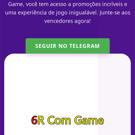
Game, você tem acesso a promoções incríveis e
uma experiência de jogo inigualável. Junte-se aos
vencedores agora!
SEGUIR NO TELEGRAM