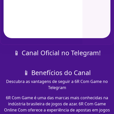
📱 Canal Oficial no Telegram!
📱 Benefícios do Canal
Descubra as vantagens de seguir a 6R Com Game no
Telegram
6R Com Game é uma das marcas mais conhecidas na
indústria brasileira de jogos de azar. 6R Com Game
Online Com oferece a experiência de apostas em jogos