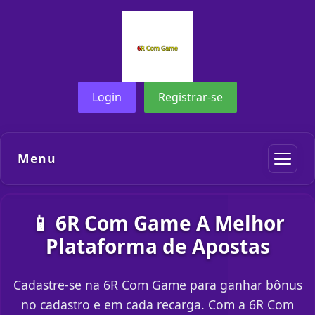
Login
Registrar-se
Menu
📱 6R Com Game A Melhor
Plataforma de Apostas
Cadastre-se na 6R Com Game para ganhar bônus
no cadastro e em cada recarga. Com a 6R Com