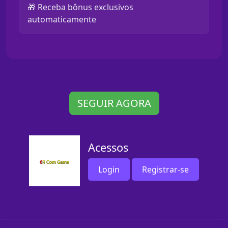
🎁 Receba bônus exclusivos
automaticamente
SEGUIR AGORA
Acessos
Login
Registrar-se