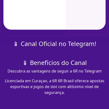
📱 Canal Oficial no Telegram!
📱 Benefícios do Canal
Descubra as vantagens de seguir a 6R no Telegram
Licenciada em Curaçao, a 6R 6R Brasil oferece apostas
esportivas e jogos de slot com altíssimo nível de
segurança.