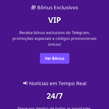
🎁 Bônus Exclusivos
VIP
Receba bônus exclusivos do Telegram,
promoções especiais e códigos promocionais
únicos!
Ver Bônus
📢 Notícias em Tempo Real
24/7
Fique por dentro de todas as novidades,