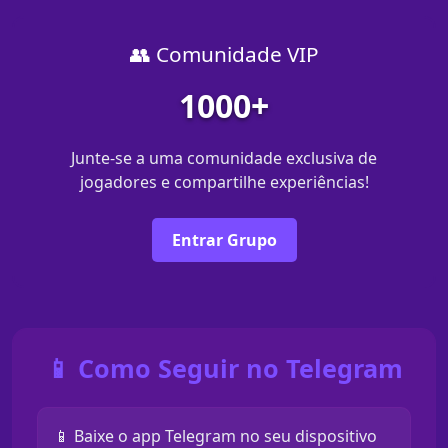
👥 Comunidade VIP
1000+
Junte-se a uma comunidade exclusiva de
jogadores e compartilhe experiências!
Entrar Grupo
📱 Como Seguir no Telegram
📱 Baixe o app Telegram no seu dispositivo