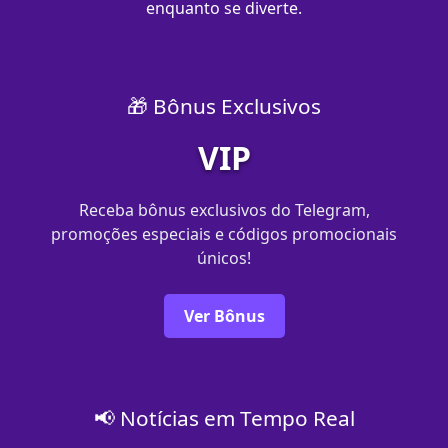
enquanto se diverte.
🎁 Bônus Exclusivos
VIP
Receba bônus exclusivos do Telegram,
promoções especiais e códigos promocionais
únicos!
Ver Bônus
📢 Notícias em Tempo Real