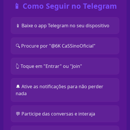
📱 Como Seguir no Telegram
📱 Baixe o app Telegram no seu dispositivo
🔍 Procure por "@6K CaSSinoOficial"
👆 Toque em "Entrar" ou "Join"
🔔 Ative as notificações para não perder
nada
💬 Participe das conversas e interaja