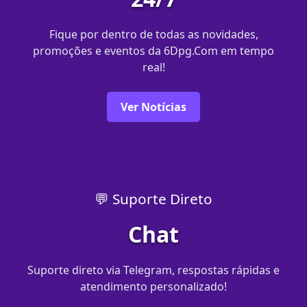
Fique por dentro de todas as novidades,
promoções e eventos da 6Dpg.Com em tempo
real!
Ver Notícias
💬 Suporte Direto
Chat
Suporte direto via Telegram, respostas rápidas e
atendimento personalizado!