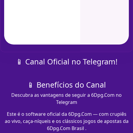
📱 Canal Oficial no Telegram!
📱 Benefícios do Canal
Descubra as vantagens de seguir a 6Dpg.Com no
Telegram
Este é o software oficial da 6Dpg.Com — com crupiês
ao vivo, caça-níqueis e os clássicos jogos de apostas da
6Dpg.Com Brasil .