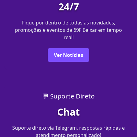
24/7
Fique por dentro de todas as novidades,
promoções e eventos da 69F Baixar em tempo
real!
Ver Notícias
💬 Suporte Direto
Chat
Suporte direto via Telegram, respostas rápidas e
atendimento personalizado!