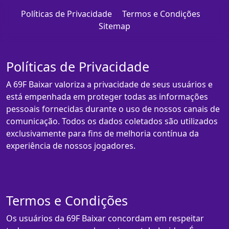
Políticas de Privacidade
Termos e Condições
Sitemap
Políticas de Privacidade
A 69F Baixar valoriza a privacidade de seus usuários e
está empenhada em proteger todas as informações
pessoais fornecidas durante o uso de nossos canais de
comunicação. Todos os dados coletados são utilizados
exclusivamente para fins de melhoria contínua da
experiência de nossos jogadores.
Termos e Condições
Os usuários da 69F Baixar concordam em respeitar