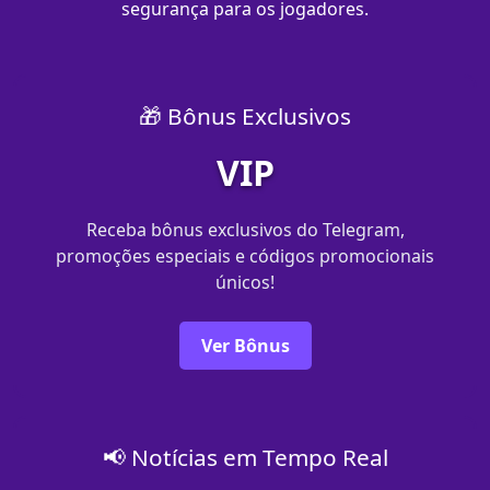
segurança para os jogadores.
🎁 Bônus Exclusivos
VIP
Receba bônus exclusivos do Telegram,
promoções especiais e códigos promocionais
únicos!
Ver Bônus
📢 Notícias em Tempo Real