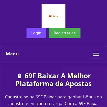
Login
Registrar-se
Menu
📱 69F Baixar A Melhor
Plataforma de Apostas
Cadastre-se na 69F Baixar para ganhar bônus no
cadastro e em cada recarga. Com a 69F Baixar,