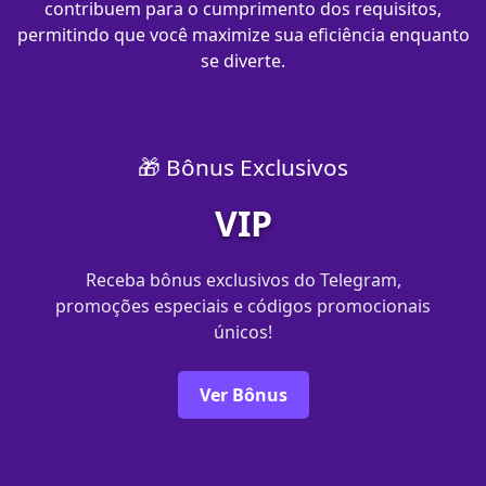
contribuem para o cumprimento dos requisitos,
permitindo que você maximize sua eficiência enquanto
se diverte.
🎁 Bônus Exclusivos
VIP
Receba bônus exclusivos do Telegram,
promoções especiais e códigos promocionais
únicos!
Ver Bônus