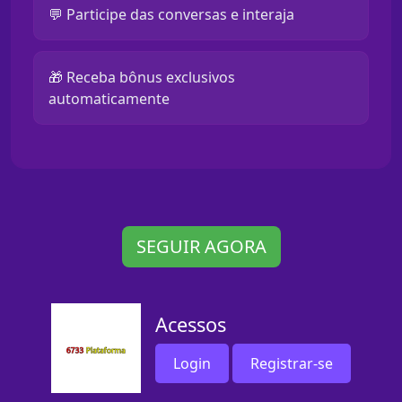
💬 Participe das conversas e interaja
🎁 Receba bônus exclusivos
automaticamente
SEGUIR AGORA
Acessos
Login
Registrar-se