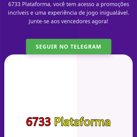
6733 Plataforma, você tem acesso a promoções
incríveis e uma experiência de jogo inigualável.
Junte-se aos vencedores agora!
SEGUIR NO TELEGRAM