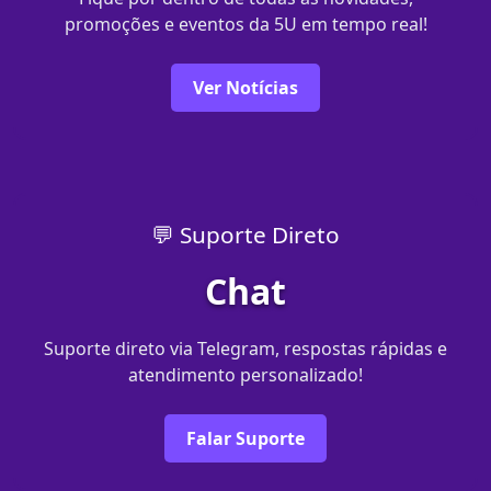
promoções e eventos da 5U em tempo real!
Ver Notícias
💬 Suporte Direto
Chat
Suporte direto via Telegram, respostas rápidas e
atendimento personalizado!
Falar Suporte