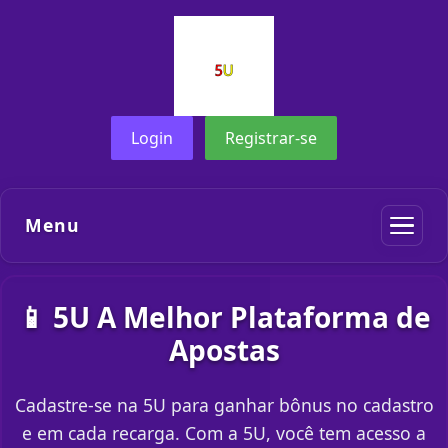
Login
Registrar-se
Menu
📱 5U A Melhor Plataforma de
Apostas
Cadastre-se na 5U para ganhar bônus no cadastro
e em cada recarga. Com a 5U, você tem acesso a