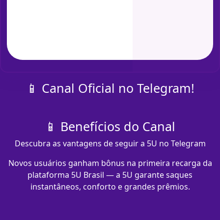
📱 Canal Oficial no Telegram!
📱 Benefícios do Canal
Descubra as vantagens de seguir a 5U no Telegram
Novos usuários ganham bônus na primeira recarga da
plataforma 5U Brasil — a 5U garante saques
instantâneos, conforto e grandes prêmios.