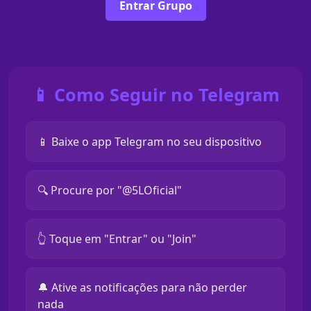
Entrar Grupo
📱 Como Seguir no Telegram
📱 Baixe o app Telegram no seu dispositivo
🔍 Procure por "@5LOficial"
👆 Toque em "Entrar" ou "Join"
🔔 Ative as notificações para não perder
nada