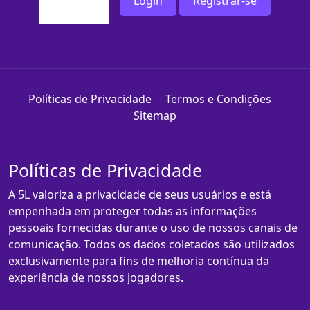
Login
Registrar-se
Políticas de Privacidade
Termos e Condições
Sitemap
Políticas de Privacidade
A 5L valoriza a privacidade de seus usuários e está
empenhada em proteger todas as informações
pessoais fornecidas durante o uso de nossos canais de
comunicação. Todos os dados coletados são utilizados
exclusivamente para fins de melhoria contínua da
experiência de nossos jogadores.