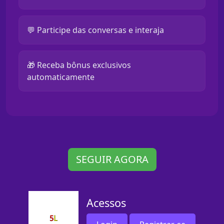
💬 Participe das conversas e interaja
🎁 Receba bônus exclusivos
automaticamente
SEGUIR AGORA
Acessos