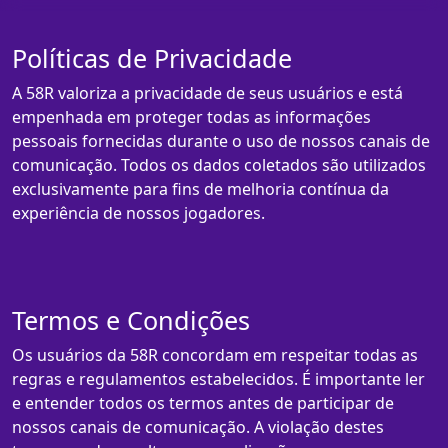
Políticas de Privacidade
A 58R valoriza a privacidade de seus usuários e está
empenhada em proteger todas as informações
pessoais fornecidas durante o uso de nossos canais de
comunicação. Todos os dados coletados são utilizados
exclusivamente para fins de melhoria contínua da
experiência de nossos jogadores.
Termos e Condições
Os usuários da 58R concordam em respeitar todas as
regras e regulamentos estabelecidos. É importante ler
e entender todos os termos antes de participar de
nossos canais de comunicação. A violação destes