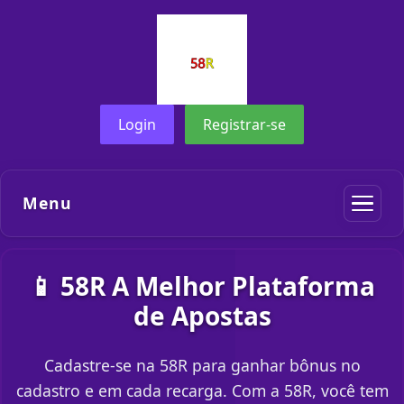
Login
Registrar-se
Menu
📱 58R A Melhor Plataforma
de Apostas
Cadastre-se na 58R para ganhar bônus no
cadastro e em cada recarga. Com a 58R, você tem