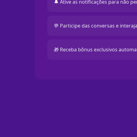
🔔 Ative as notificações para não p
💬 Participe das conversas e interaj
🎁 Receba bônus exclusivos autom