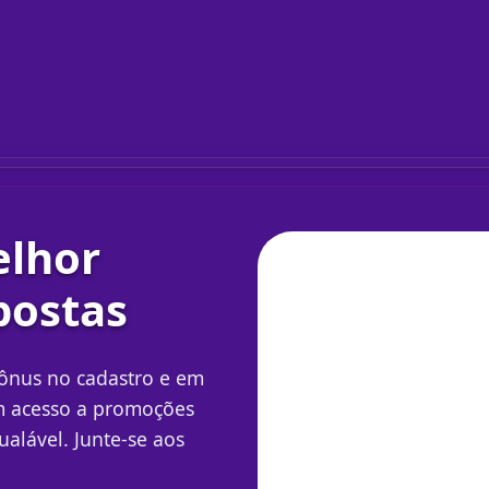
elhor
postas
ônus no cadastro e em
m acesso a promoções
ualável. Junte-se aos