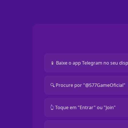
📱 Baixe o app Telegram no seu disp
🔍 Procure por "@577GameOficial"
👆 Toque em "Entrar" ou "Join"