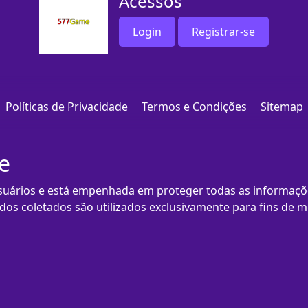
Acessos
Login
Registrar-se
Políticas de Privacidade
Termos e Condições
Sitemap
de
usuários e está empenhada em proteger todas as informaçõ
os coletados são utilizados exclusivamente para fins de m