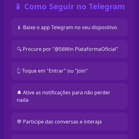
📱 Como Seguir no Telegram
📱 Baixe o app Telegram no seu dispositivo
🔍 Procure por "@56Win PlataformaOficial"
👆 Toque em "Entrar" ou "Join"
🔔 Ative as notificações para não perder
nada
💬 Participe das conversas e interaja