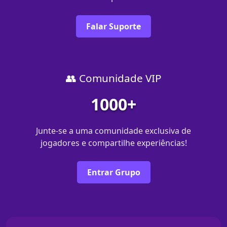
Falar Suporte
👥 Comunidade VIP
1000+
Junte-se a uma comunidade exclusiva de
jogadores e compartilhe experiências!
Entrar Grupo