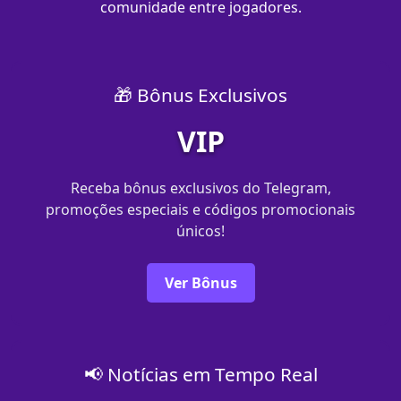
comunidade entre jogadores.
🎁 Bônus Exclusivos
VIP
Receba bônus exclusivos do Telegram,
promoções especiais e códigos promocionais
únicos!
Ver Bônus
📢 Notícias em Tempo Real