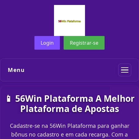
Login
Registrar-se
Menu
📱 56Win Plataforma A Melhor
Plataforma de Apostas
Cadastre-se na 56Win Plataforma para ganhar
bônus no cadastro e em cada recarga. Com a