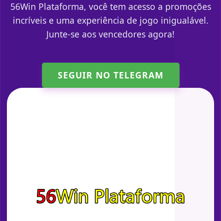
56Win Plataforma, você tem acesso a promoções
incríveis e uma experiência de jogo inigualável.
Junte-se aos vencedores agora!
SEGUIR NO TELEGRAM