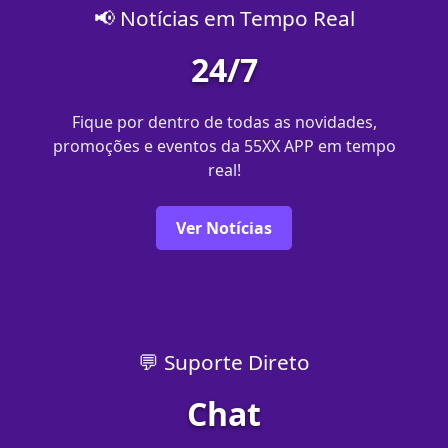
📢 Notícias em Tempo Real
24/7
Fique por dentro de todas as novidades,
promoções e eventos da 55XX APP em tempo
real!
Ver Notícias
💬 Suporte Direto
Chat