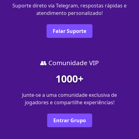
Suporte direto via Telegram, respostas rápidas e
atendimento personalizado!
Falar Suporte
👥 Comunidade VIP
1000+
Junte-se a uma comunidade exclusiva de
jogadores e compartilhe experiências!
Entrar Grupo