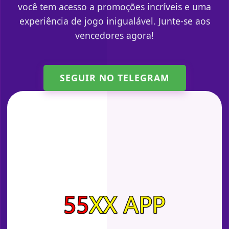
você tem acesso a promoções incríveis e uma
experiência de jogo inigualável. Junte-se aos
vencedores agora!
SEGUIR NO TELEGRAM