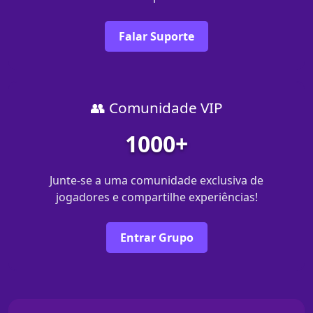
Falar Suporte
👥 Comunidade VIP
1000+
Junte-se a uma comunidade exclusiva de
jogadores e compartilhe experiências!
Entrar Grupo