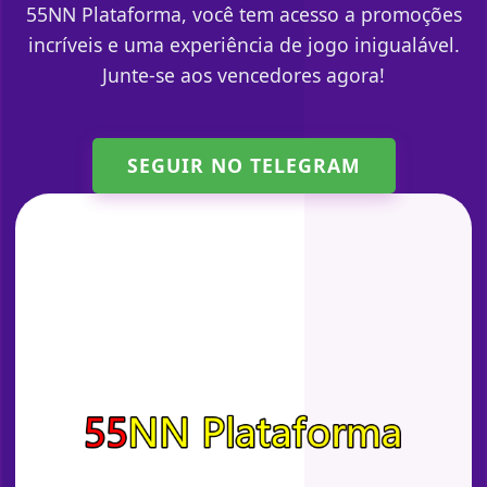
55NN Plataforma, você tem acesso a promoções
incríveis e uma experiência de jogo inigualável.
Junte-se aos vencedores agora!
SEGUIR NO TELEGRAM