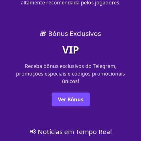
altamente recomendada pelos jogadores.
🎁 Bônus Exclusivos
VIP
Receba bônus exclusivos do Telegram,
promoções especiais e códigos promocionais
únicos!
Ver Bônus
📢 Notícias em Tempo Real