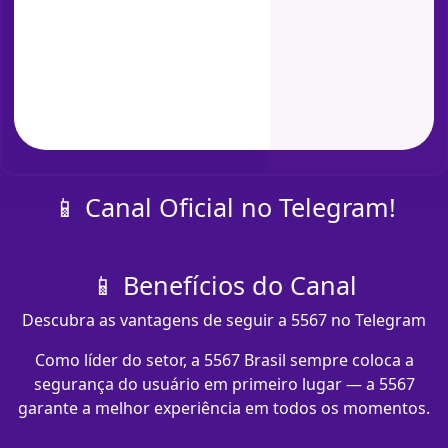
📱 Canal Oficial no Telegram!
📱 Benefícios do Canal
Descubra as vantagens de seguir a 5567 no Telegram
Como líder do setor, a 5567 Brasil sempre coloca a
segurança do usuário em primeiro lugar — a 5567
garante a melhor experiência em todos os momentos.