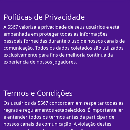
Políticas de Privacidade
A 5567 valoriza a privacidade de seus usuários e está
empenhada em proteger todas as informações
pessoais fornecidas durante o uso de nossos canais de
comunicação. Todos os dados coletados são utilizados
exclusivamente para fins de melhoria contínua da
experiência de nossos jogadores.
Termos e Condições
Os usuários da 5567 concordam em respeitar todas as
regras e regulamentos estabelecidos. É importante ler
e entender todos os termos antes de participar de
nossos canais de comunicação. A violação destes