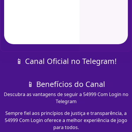
📱 Canal Oficial no Telegram!
📱 Benefícios do Canal
Descubra as vantagens de seguir a 54999 Com Login no
Telegram
Sempre fiel aos princípios de justiça e transparência, a
54999 Com Login oferece a melhor experiência de jogo
para todos.