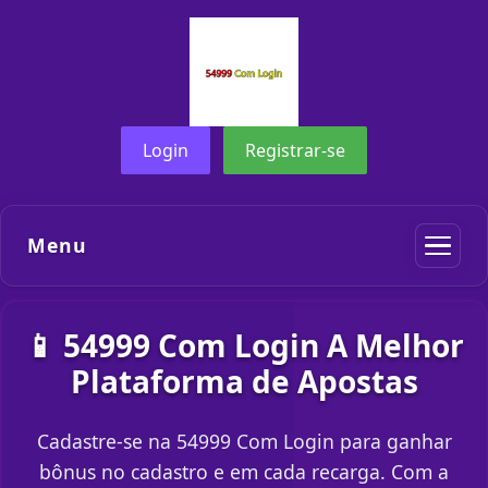
Login
Registrar-se
Menu
📱 54999 Com Login A Melhor
Plataforma de Apostas
Cadastre-se na 54999 Com Login para ganhar
bônus no cadastro e em cada recarga. Com a