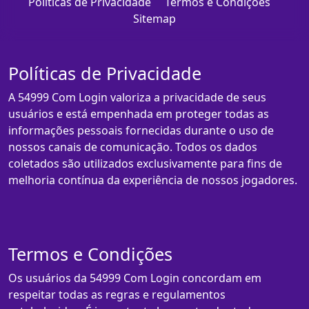
Políticas de Privacidade
Termos e Condições
Sitemap
Políticas de Privacidade
A 54999 Com Login valoriza a privacidade de seus
usuários e está empenhada em proteger todas as
informações pessoais fornecidas durante o uso de
nossos canais de comunicação. Todos os dados
coletados são utilizados exclusivamente para fins de
melhoria contínua da experiência de nossos jogadores.
Termos e Condições
Os usuários da 54999 Com Login concordam em
respeitar todas as regras e regulamentos