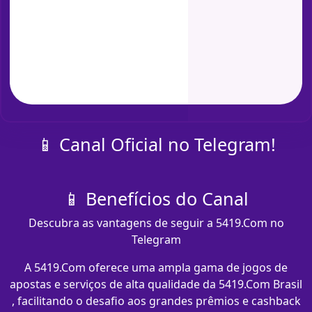
📱 Canal Oficial no Telegram!
📱 Benefícios do Canal
Descubra as vantagens de seguir a 5419.Com no
Telegram
A 5419.Com oferece uma ampla gama de jogos de
apostas e serviços de alta qualidade da 5419.Com Brasil
, facilitando o desafio aos grandes prêmios e cashback