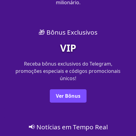
milionário.
🎁 Bônus Exclusivos
VIP
Receba bônus exclusivos do Telegram,
promoções especiais e códigos promocionais
únicos!
Ver Bônus
📢 Notícias em Tempo Real