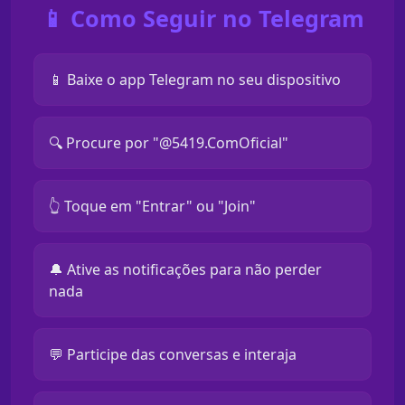
📱 Como Seguir no Telegram
📱 Baixe o app Telegram no seu dispositivo
🔍 Procure por "@5419.ComOficial"
👆 Toque em "Entrar" ou "Join"
🔔 Ative as notificações para não perder
nada
💬 Participe das conversas e interaja