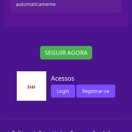
automaticamente
SEGUIR AGORA
Acessos
Login
Registrar-se