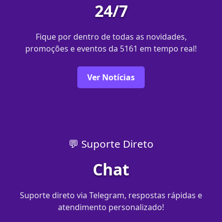
24/7
Fique por dentro de todas as novidades,
promoções e eventos da 5161 em tempo real!
Ver Notícias
💬 Suporte Direto
Chat
Suporte direto via Telegram, respostas rápidas e
atendimento personalizado!