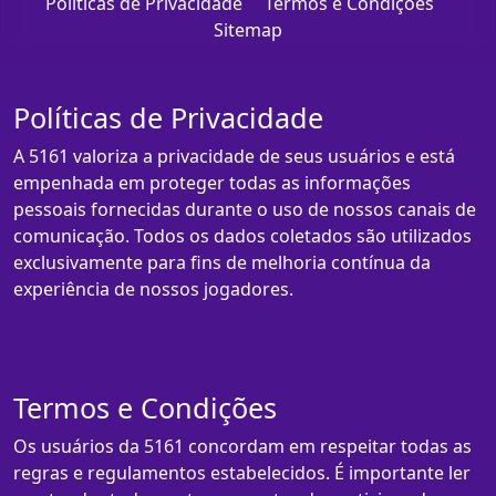
Políticas de Privacidade
Termos e Condições
Sitemap
Políticas de Privacidade
A 5161 valoriza a privacidade de seus usuários e está
empenhada em proteger todas as informações
pessoais fornecidas durante o uso de nossos canais de
comunicação. Todos os dados coletados são utilizados
exclusivamente para fins de melhoria contínua da
experiência de nossos jogadores.
Termos e Condições
Os usuários da 5161 concordam em respeitar todas as
regras e regulamentos estabelecidos. É importante ler