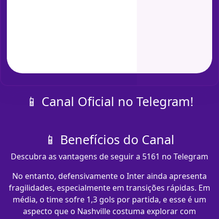
📱 Canal Oficial no Telegram!
📱 Benefícios do Canal
Descubra as vantagens de seguir a 5161 no Telegram
No entanto, defensivamente o Inter ainda apresenta
fragilidades, especialmente em transições rápidas. Em
média, o time sofre 1,3 gols por partida, e esse é um
aspecto que o Nashville costuma explorar com