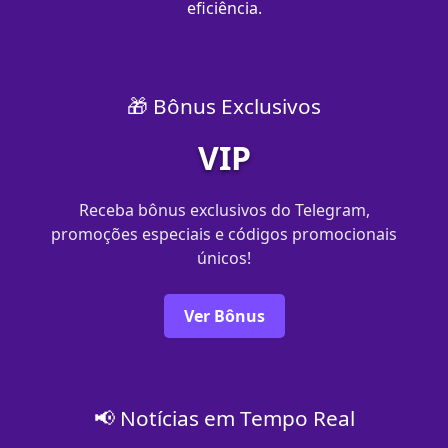
eficiência.
🎁 Bônus Exclusivos
VIP
Receba bônus exclusivos do Telegram,
promoções especiais e códigos promocionais
únicos!
Ver Bônus
📢 Notícias em Tempo Real