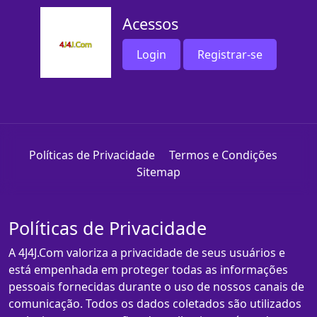
Acessos
Login
Registrar-se
Políticas de Privacidade
Termos e Condições
Sitemap
Políticas de Privacidade
A 4J4J.Com valoriza a privacidade de seus usuários e
está empenhada em proteger todas as informações
pessoais fornecidas durante o uso de nossos canais de
comunicação. Todos os dados coletados são utilizados