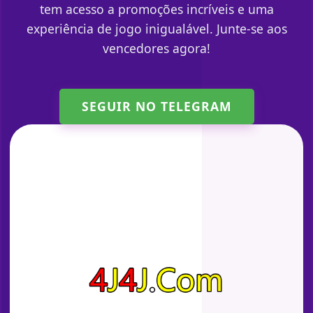
tem acesso a promoções incríveis e uma
experiência de jogo inigualável. Junte-se aos
vencedores agora!
SEGUIR NO TELEGRAM