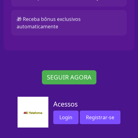
🎁 Receba bônus exclusivos
automaticamente
SEGUIR AGORA
Acessos
Login
Registrar-se