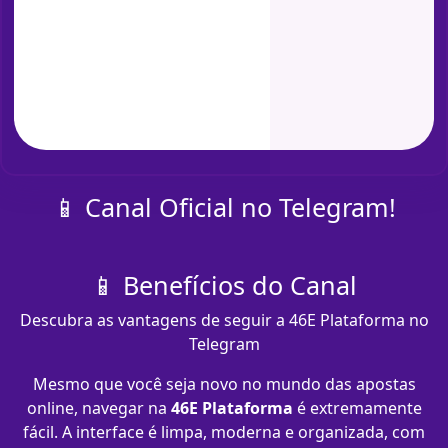
📱 Canal Oficial no Telegram!
📱 Benefícios do Canal
Descubra as vantagens de seguir a 46E Plataforma no
Telegram
Mesmo que você seja novo no mundo das apostas
online, navegar na
46E Plataforma
é extremamente
fácil. A interface é limpa, moderna e organizada, com