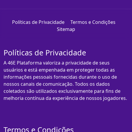
Políticas de Privacidade
Termos e Condições
Sitemap
Políticas de Privacidade
A 46E Plataforma valoriza a privacidade de seus
usuários e está empenhada em proteger todas as
informações pessoais fornecidas durante o uso de
nossos canais de comunicação. Todos os dados
coletados são utilizados exclusivamente para fins de
melhoria contínua da experiência de nossos jogadores.
Termos e Condições