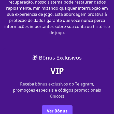
recuperação, nosso sistema pode restaurar dados
rapidamente, minimizando qualquer interrupção em
sua experiência de jogo. Esta abordagem proativa à
proteção de dados garante que você nunca perca
informações importantes sobre sua conta ou histórico
de jogo.
🎁 Bônus Exclusivos
VIP
Receba bônus exclusivos do Telegram,
promoções especiais e códigos promocionais
únicos!
Ver Bônus