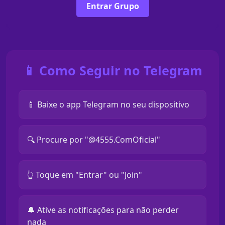
Entrar Grupo
📱 Como Seguir no Telegram
📱 Baixe o app Telegram no seu dispositivo
🔍 Procure por "@4555.ComOficial"
👆 Toque em "Entrar" ou "Join"
🔔 Ative as notificações para não perder
nada