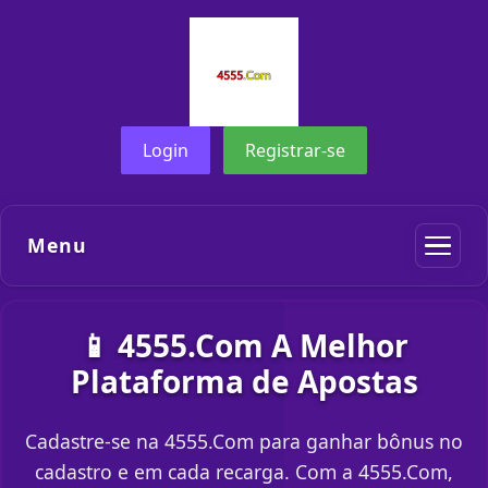
Login
Registrar-se
Menu
📱 4555.Com A Melhor
Plataforma de Apostas
Cadastre-se na 4555.Com para ganhar bônus no
cadastro e em cada recarga. Com a 4555.Com,