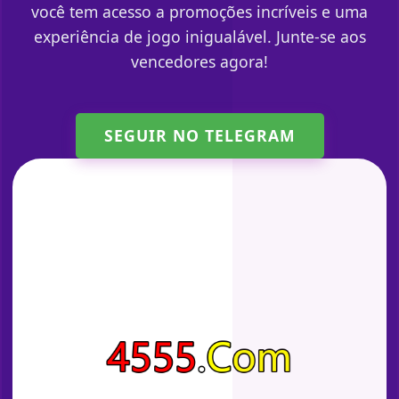
você tem acesso a promoções incríveis e uma
experiência de jogo inigualável. Junte-se aos
vencedores agora!
SEGUIR NO TELEGRAM