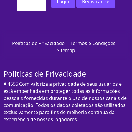
Login
Registrar-se
Políticas de Privacidade
Termos e Condições
Sitemap
Políticas de Privacidade
A 4555.Com valoriza a privacidade de seus usuários e
está empenhada em proteger todas as informações
pessoais fornecidas durante o uso de nossos canais de
comunicação. Todos os dados coletados são utilizados
exclusivamente para fins de melhoria contínua da
experiência de nossos jogadores.