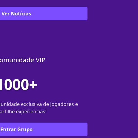
Ver Notícias
Comunidade VIP
1000+
unidade exclusiva de jogadores e
rtilhe experiências!
Entrar Grupo