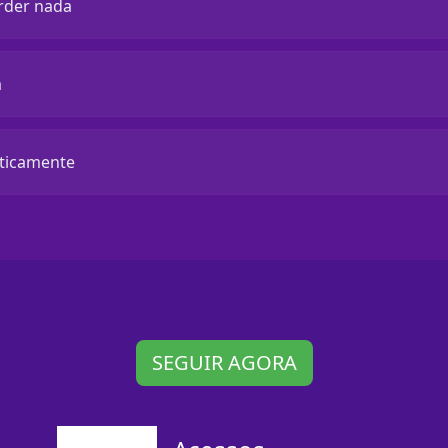
erder nada
a
aticamente
SEGUIR AGORA