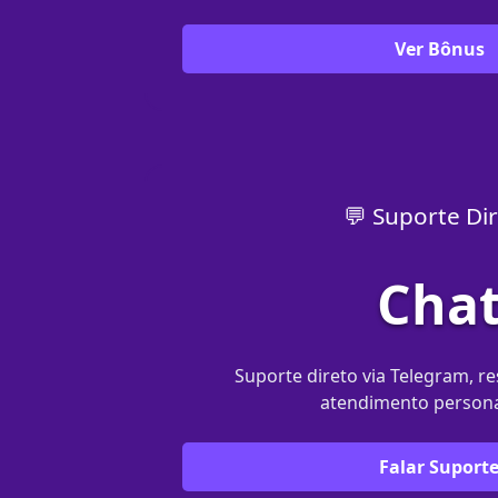
Ver Bônus
💬 Suporte Di
Cha
Suporte direto via Telegram, r
atendimento persona
Falar Suport