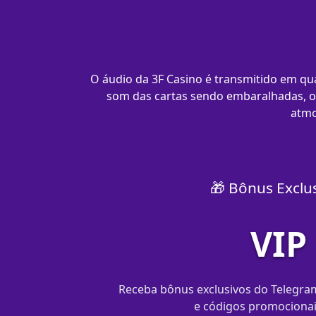
O áudio da 3F Casino é transmitido em qu
som das cartas sendo embaralhadas, o 
atmo
🎁 Bônus Exclu
VIP
Receba bônus exclusivos do Telegra
e códigos promocionai