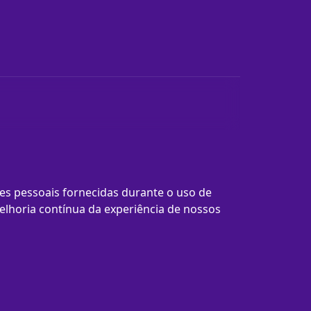
es pessoais fornecidas durante o uso de
elhoria contínua da experiência de nossos