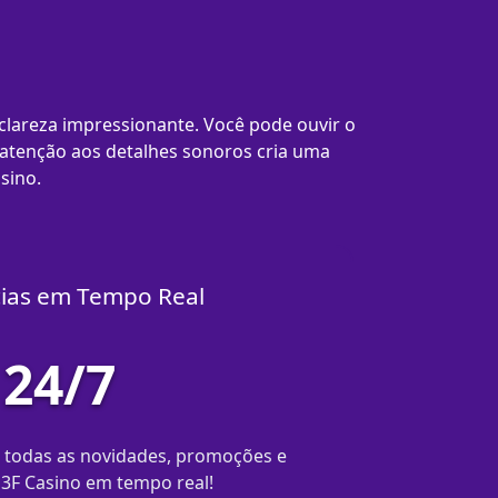
clareza impressionante. Você pode ouvir o
 atenção aos detalhes sonoros cria uma
sino.
cias em Tempo Real
24/7
e todas as novidades, promoções e
 3F Casino em tempo real!