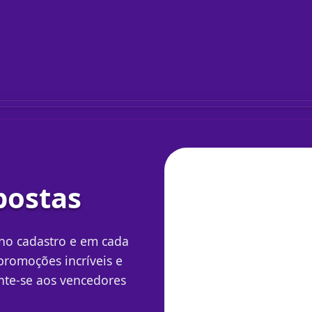
postas
no cadastro e em cada
promoções incríveis e
unte-se aos vencedores