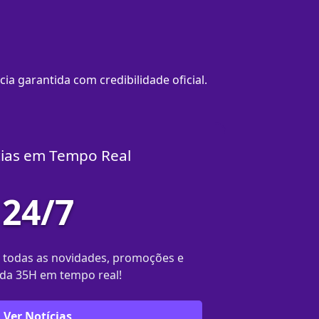
a garantida com credibilidade oficial.
cias em Tempo Real
24/7
e todas as novidades, promoções e
 da 35H em tempo real!
Ver Notícias