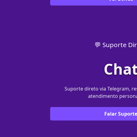
💬 Suporte Di
Cha
Suporte direto via Telegram, r
atendimento persona
Falar Suport