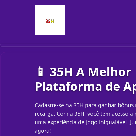
📱 35H A Melhor
Plataforma de A
Cadastre-se na 35H para ganhar bônus 
recarga. Com a 35H, você tem acesso a 
uma experiência de jogo inigualável. J
agora!