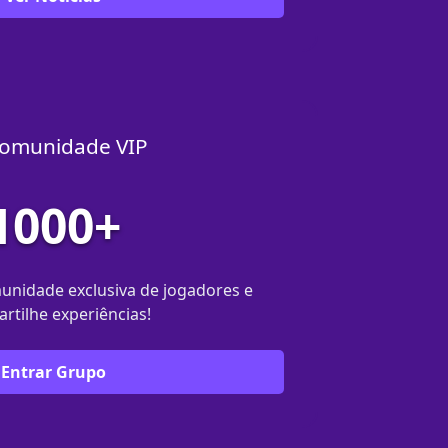
Comunidade VIP
1000+
unidade exclusiva de jogadores e
rtilhe experiências!
Entrar Grupo