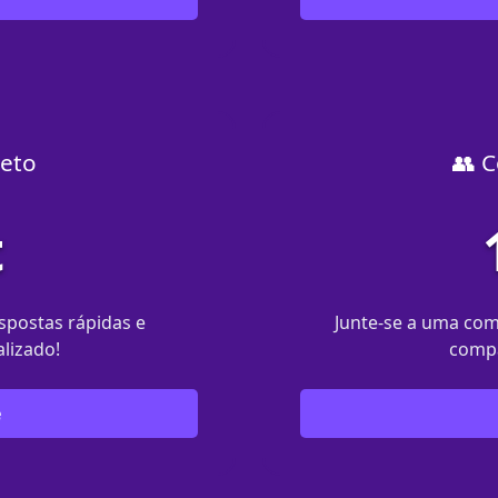
reto
👥 
t
espostas rápidas e
Junte-se a uma com
lizado!
compa
e