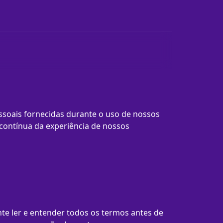
ssoais fornecidas durante o uso de nossos
 contínua da experiência de nossos
te ler e entender todos os termos antes de