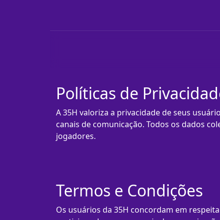
Políticas de Privacida
A 35H valoriza a privacidade de seus usuár
canais de comunicação. Todos os dados cole
jogadores.
Termos e Condições
Os usuários da 35H concordam em respeitar 