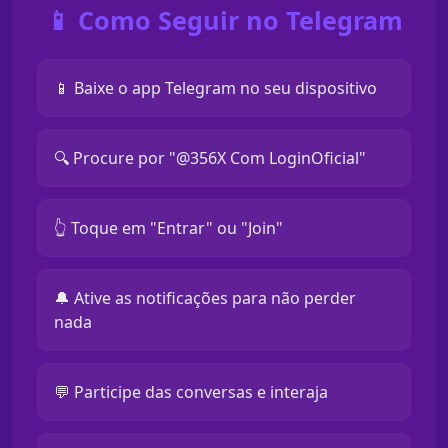
📱 Como Seguir no Telegram
📱 Baixe o app Telegram no seu dispositivo
🔍 Procure por "@356X Com LoginOficial"
👆 Toque em "Entrar" ou "Join"
🔔 Ative as notificações para não perder
nada
💬 Participe das conversas e interaja