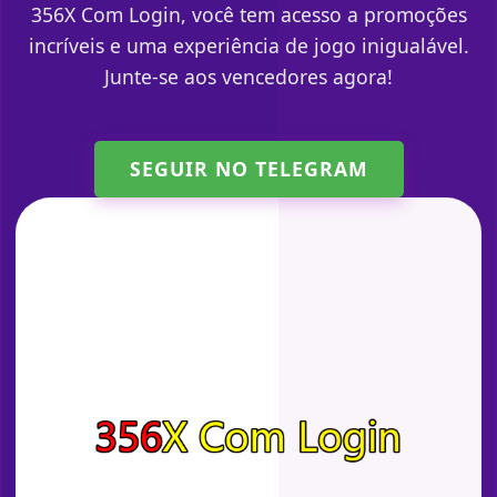
356X Com Login, você tem acesso a promoções
incríveis e uma experiência de jogo inigualável.
Junte-se aos vencedores agora!
SEGUIR NO TELEGRAM