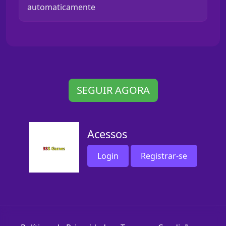
automaticamente
SEGUIR AGORA
Acessos
Login
Registrar-se