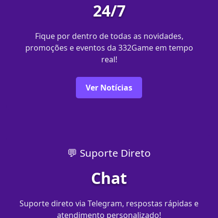
24/7
Fique por dentro de todas as novidades,
promoções e eventos da 332Game em tempo
real!
Ver Notícias
💬 Suporte Direto
Chat
Suporte direto via Telegram, respostas rápidas e
atendimento personalizado!