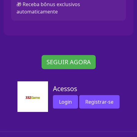
🎁 Receba bônus exclusivos
automaticamente
SEGUIR AGORA
Acessos
Login
Registrar-se