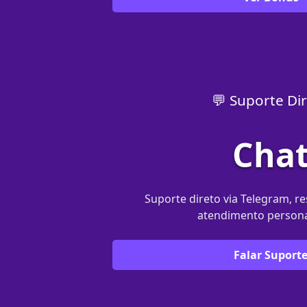
💬 Suporte Di
Cha
Suporte direto via Telegram, r
atendimento persona
Falar Suport