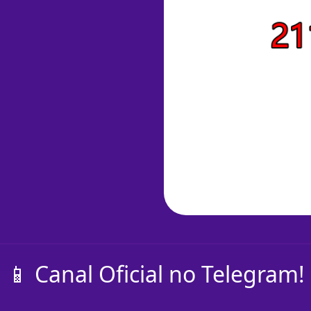
📱 Canal Oficial no Telegram!