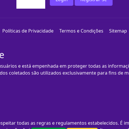
Políticas de Privacidade
Termos e Condições
Sitemap
de
 usuários e está empenhada em proteger todas as informaç
os coletados são utilizados exclusivamente para fins de m
peitar todas as regras e regulamentos estabelecidos. É im