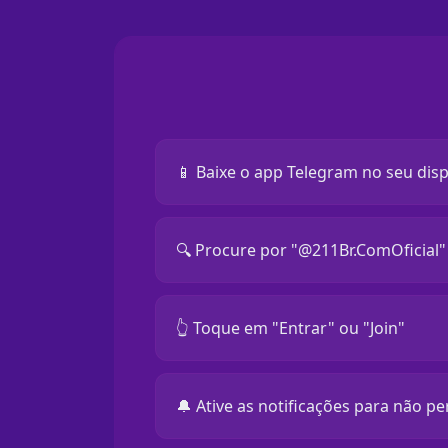
📱 Baixe o app Telegram no seu disp
🔍 Procure por "@211Br.ComOficial"
👆 Toque em "Entrar" ou "Join"
🔔 Ative as notificações para não p