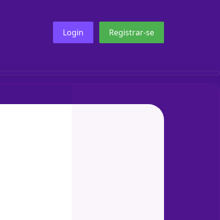
Login
Registrar-se