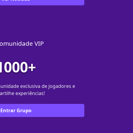
Comunidade VIP
1000+
unidade exclusiva de jogadores e
rtilhe experiências!
Entrar Grupo