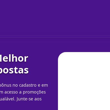
Melhor
postas
bônus no cadastro e em
em acesso a promoções
ualável. Junte-se aos