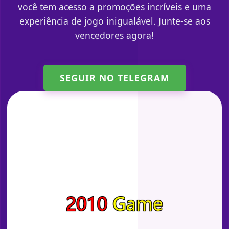
você tem acesso a promoções incríveis e uma
experiência de jogo inigualável. Junte-se aos
vencedores agora!
SEGUIR NO TELEGRAM