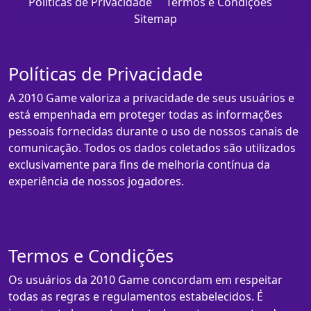
Políticas de Privacidade
Termos e Condições
Sitemap
Políticas de Privacidade
A 2010 Game valoriza a privacidade de seus usuários e
está empenhada em proteger todas as informações
pessoais fornecidas durante o uso de nossos canais de
comunicação. Todos os dados coletados são utilizados
exclusivamente para fins de melhoria contínua da
experiência de nossos jogadores.
Termos e Condições
Os usuários da 2010 Game concordam em respeitar
todas as regras e regulamentos estabelecidos. É