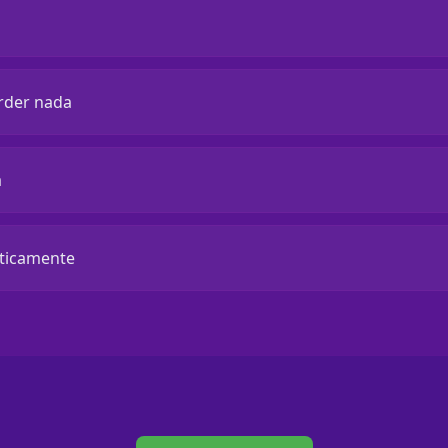
erder nada
a
aticamente