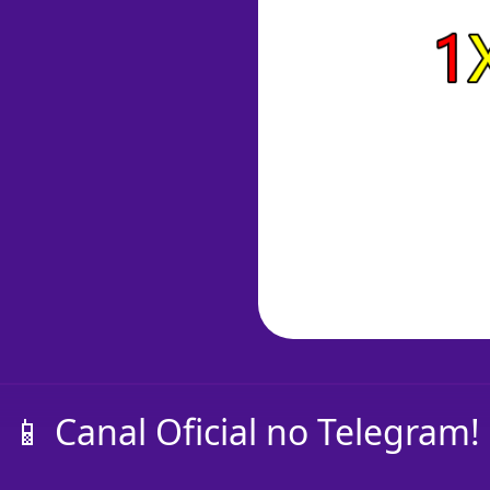
📱 Canal Oficial no Telegram!