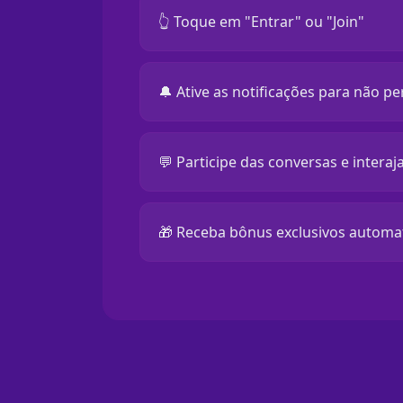
👆 Toque em "Entrar" ou "Join"
🔔 Ative as notificações para não p
💬 Participe das conversas e interaj
🎁 Receba bônus exclusivos autom