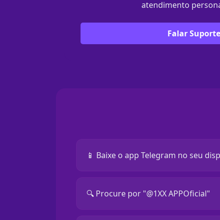
atendimento persona
Falar Suport
📱 Baixe o app Telegram no seu disp
🔍 Procure por "@1XX APPOficial"