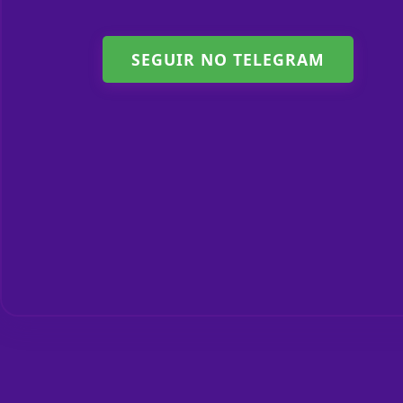
SEGUIR NO TELEGRAM