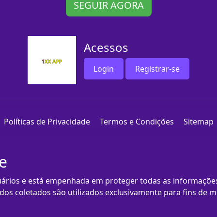
SEGUIR AGORA
Acessos
Login
Registrar-se
Políticas de Privacidade
Termos e Condições
Sitemap
de
suários e está empenhada em proteger todas as informaçõe
os coletados são utilizados exclusivamente para fins de m