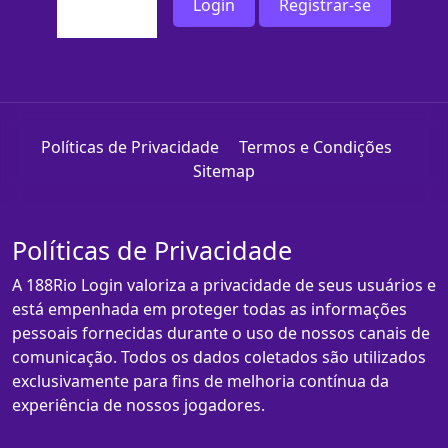
Login
Registrar-se
Políticas de Privacidade
Termos e Condições
Sitemap
Políticas de Privacidade
A 188Rio Login valoriza a privacidade de seus usuários e
está empenhada em proteger todas as informações
pessoais fornecidas durante o uso de nossos canais de
comunicação. Todos os dados coletados são utilizados
exclusivamente para fins de melhoria contínua da
experiência de nossos jogadores.