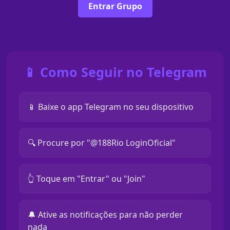
Entrar Grupo
📱 Como Seguir no Telegram
📱 Baixe o app Telegram no seu dispositivo
🔍 Procure por "@188Rio LoginOficial"
👆 Toque em "Entrar" ou "Join"
🔔 Ative as notificações para não perder
nada