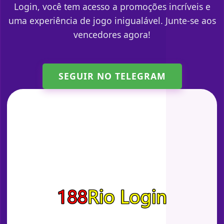
Login, você tem acesso a promoções incríveis e
uma experiência de jogo inigualável. Junte-se aos
vencedores agora!
SEGUIR NO TELEGRAM