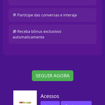
💬 Participe das conversas e interaja
🎁 Receba bônus exclusivos
automaticamente
SEGUIR AGORA
Acessos