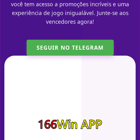
você tem acesso a promoções incríveis e uma
experiência de jogo inigualável. Junte-se aos
vencedores agora!
SEGUIR NO TELEGRAM