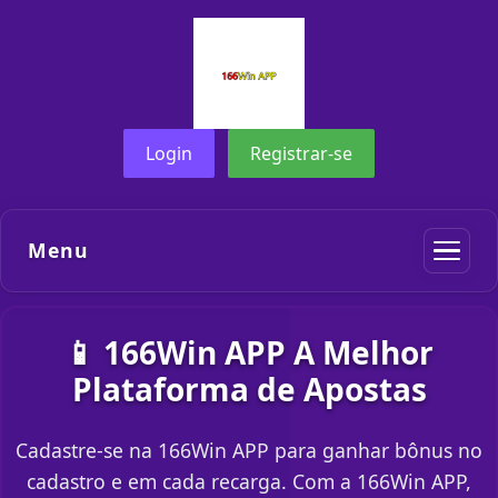
Login
Registrar-se
Menu
📱 166Win APP A Melhor
Plataforma de Apostas
Cadastre-se na 166Win APP para ganhar bônus no
cadastro e em cada recarga. Com a 166Win APP,