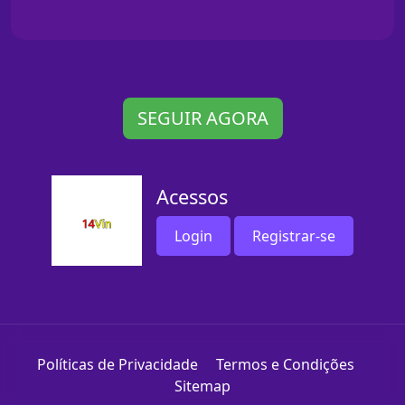
SEGUIR AGORA
Acessos
Login
Registrar-se
Políticas de Privacidade
Termos e Condições
Sitemap