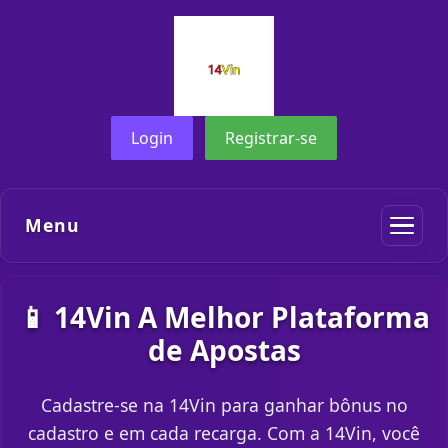
Login
Registrar-se
Menu
📱 14Vin A Melhor Plataforma
de Apostas
Cadastre-se na 14Vin para ganhar bônus no
cadastro e em cada recarga. Com a 14Vin, você