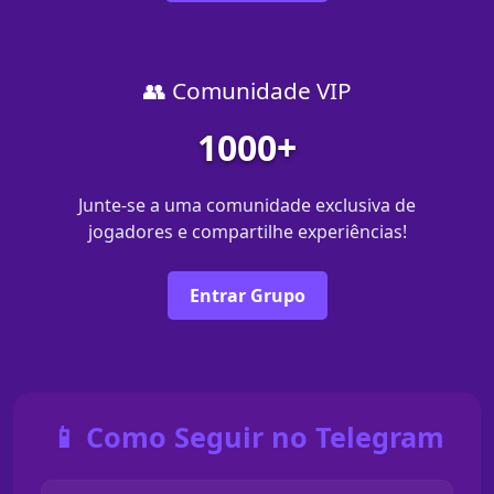
👥 Comunidade VIP
1000+
Junte-se a uma comunidade exclusiva de
jogadores e compartilhe experiências!
Entrar Grupo
📱 Como Seguir no Telegram