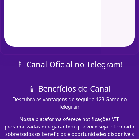
📱 Canal Oficial no Telegram!
📱 Benefícios do Canal
Descubra as vantagens de seguir a 123 Game no
Telegram
Nossa plataforma oferece notificações VIP
personalizadas que garantem que você seja informado
sobre todos os benefícios e oportunidades disponíveis