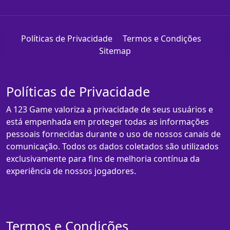
Políticas de Privacidade
Termos e Condições
Sitemap
Políticas de Privacidade
A 123 Game valoriza a privacidade de seus usuários e
está empenhada em proteger todas as informações
pessoais fornecidas durante o uso de nossos canais de
comunicação. Todos os dados coletados são utilizados
exclusivamente para fins de melhoria contínua da
experiência de nossos jogadores.
Termos e Condições