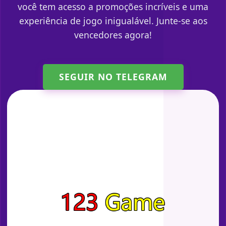
você tem acesso a promoções incríveis e uma
experiência de jogo inigualável. Junte-se aos
vencedores agora!
SEGUIR NO TELEGRAM