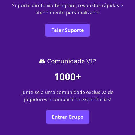
Suporte direto via Telegram, respostas rápidas e
atendimento personalizado!
Falar Suporte
👥 Comunidade VIP
1000+
Junte-se a uma comunidade exclusiva de
jogadores e compartilhe experiências!
Entrar Grupo