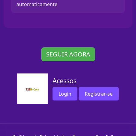
automaticamente
SEGUIR AGORA
Acessos
Login
Registrar-se