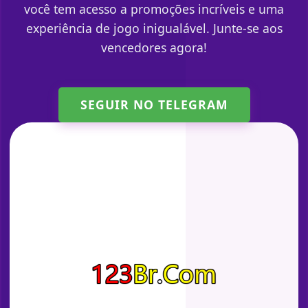
você tem acesso a promoções incríveis e uma
experiência de jogo inigualável. Junte-se aos
vencedores agora!
SEGUIR NO TELEGRAM