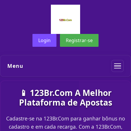
Login
Registrar-se
Menu
📱 123Br.Com A Melhor
Plataforma de Apostas
Cadastre-se na 123Br.Com para ganhar bônus no
cadastro e em cada recarga. Com a 123Br.Com,