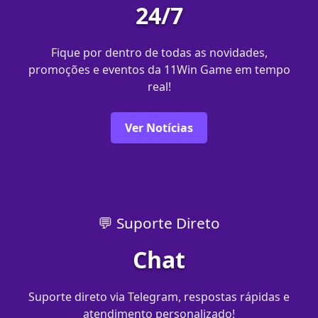
24/7
Fique por dentro de todas as novidades,
promoções e eventos da 11Win Game em tempo
real!
Ver Notícias
💬 Suporte Direto
Chat
Suporte direto via Telegram, respostas rápidas e
atendimento personalizado!